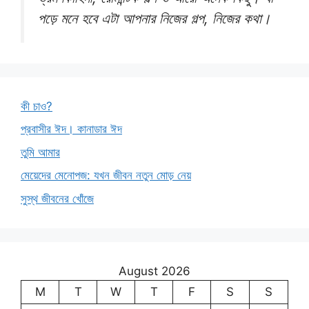
পড়ে মনে হবে এটা আপনার নিজের গল্প, নিজের কথা।
কী চাও?
প্রবাসীর ঈদ। কানাডার ঈদ
তুমি আমার
মেয়েদের মেনোপজ: যখন জীবন নতুন মোড় নেয়
সুস্থ জীবনের খোঁজে
August 2026
M
T
W
T
F
S
S