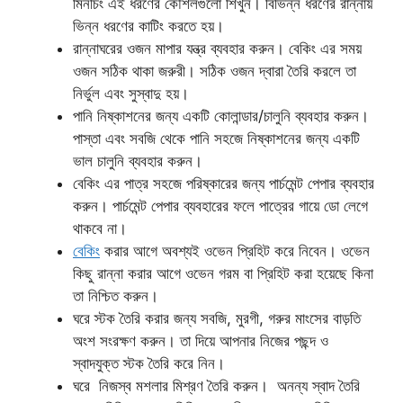
মিনচিং এই ধরণের কৌশলগুলো শিখুন। বিভিন্ন ধরণের রান্নায়
ভিন্ন ধরণের কাটিং করতে হয়।
রান্নাঘরের ওজন মাপার যন্ত্র ব্যবহার করুন। বেকিং এর সময়
ওজন সঠিক থাকা জরুরী। সঠিক ওজন দ্বারা তৈরি করলে তা
নির্ভুল এবং সুস্বাদু হয়।
পানি নিষ্কাশনের জন্য একটি কোলান্ডার/চালুনি ব্যবহার করুন।
পাস্তা এবং সবজি থেকে পানি সহজে নিষ্কাশনের জন্য একটি
ভাল চালুনি ব্যবহার করুন।
বেকিং এর পাত্র সহজে পরিষ্কারের জন্য পার্চমেন্ট পেপার ব্যবহার
করুন। পার্চমেন্ট পেপার ব্যবহারের ফলে পাত্রের গায়ে ডো লেগে
থাকবে না।
বেকিং
করার আগে অবশ্যই ওভেন প্রিহিট করে নিবেন। ওভেন
কিছু রান্না করার আগে ওভেন গরম বা প্রিহিট করা হয়েছে কিনা
তা নিশ্চিত করুন।
ঘরে স্টক তৈরি করার জন্য সবজি, মুরগী, গরুর মাংসের বাড়তি
অংশ সংরক্ষণ করুন। তা দিয়ে আপনার নিজের পছন্দ ও
স্বাদযুক্ত স্টক তৈরি করে নিন।
ঘরে নিজস্ব মশলার মিশ্রণ তৈরি করুন। অনন্য স্বাদ তৈরি