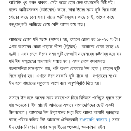
আইটেম খুব কমন থাকবে, সেটা হচ্ছে হোম মেড বাংলাদেশি মিষ্টি দই।
যাদের আত্মীয়স্বজন (ভাইবোন) আছে, তারা ঈদের সময় ছুটি নিয়ে ভাই
বোনের কাছে চলে যায়। যাদের আত্মীয়স্বজন কাছে নেই, তাদের কাছে
বন্ধুবান্ধবই আত্মীয়ের চেয়ে বেশি আপন হয়ে যায়।
আমাদের রোজা যদি গরমে (সামার) হয়, তাহলে রোজা হয় ১৮-২০ ঘণ্টা।
এবার আমাদের রোজা পড়েছে শীতে (উইন্টার)। আমাদের রোজা হচ্ছে ১৪
ঘণ্টা। এসব দেশে ঈদের সময় ছুটি নেওয়াটা মাঝেমধ্যে কষ্টসাধ্য হয়ে যায়
যদি ঈদ সপ্তাহের মাঝামাঝি সময়ে হয়। এসব দেশে বসবাসরত
বাংলাদেশিরা মনেপ্রাণে চায়, শনি অথবা রোববারে ঈদ হোক। তাহলে ছুটি
নিতে সুবিধা হয়। এখানে ঈদে সরকারি ছুটি থাকে না। সপ্তাহের মধ্যে
ঈদ হলে বাচ্চাদের স্কুলেও আগে বলে অনুপস্থিতি দিতে হয়।
সামারে ঈদ হলে অনেক সময় ভ্যাকেশন নিয়ে বিভিন্ন প্রভিন্সে ঘুরতে চলে
যায় অনেকে। ঈদ মানেই আমাদের এখানে বাংলাদেশিদের ছোট্ট একটা
মিলনমেলা। আমাদের ঈদ উদ্‌যাপনের মধ্য দিয়ে আমরা আগামী প্রজন্মের
কাছে পরিচয় করিয়ে দিই আমাদের ঐতিহ্যবাহী
বাংলাদেশি কালচার।
সবার
ঈদ হোক নিরাপদ। সবার জন‍্য ঈদের শুভেচ্ছা, শুভকামনা রইল।