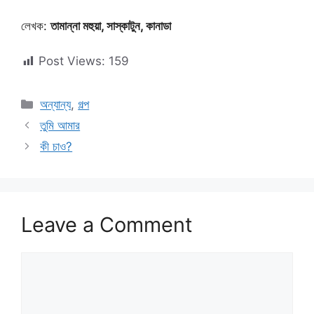
লেখক:
তামান্না মহুয়া, সাস্কাটুন, কানাডা
Post Views:
159
Categories
অন্যান্য
,
গল্প
তুমি আমার
কী চাও?
Leave a Comment
Comment