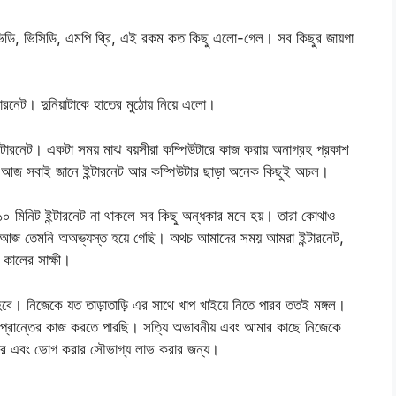
ভিডি, ভিসিডি, এমপি থ্রি, এই রকম কত কিছু এলো-গেল। সব কিছুর জায়গা
ারনেট। দুনিয়াটাকে হাতের মুঠোয় নিয়ে এলো।
টারনেট। একটা সময় মাঝ বয়সীরা কম্পিউটারে কাজ করায় অনাগ্রহ প্রকাশ
। আজ সবাই জানে ইন্টারনেট আর কম্পিউটার ছাড়া অনেক কিছুই অচল।
 ১০ মিনিট ইন্টারনেট না থাকলে সব কিছু অন্ধকার মনে হয়। তারা কোথাও
 আজ তেমনি অঅভ্যস্ত হয়ে গেছি। অথচ আমাদের সময় আমরা ইন্টারনেট,
কালের সাক্ষী।
বে। নিজেকে যত তাড়াতাড়ি এর সাথে খাপ খাইয়ে নিতে পারব ততই মঙ্গল।
প্রান্তের কাজ করতে পারছি। সত্যি অভাবনীয় এবং আমার কাছে নিজেকে
খার এবং ভোগ করার সৌভাগ্য লাভ করার জন্য।