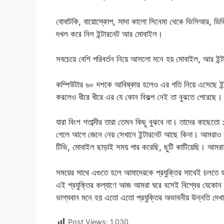
বোবাটকি, বায়োস্কোপ, সাদা কালো সিনেমা থেকে ভিসিআর, ডি
দখল করে নিল ইন্টারনেট আর মোবাইল।
সবচেয়ে বেশি পরিবর্তন নিয়ে আসলো মনে হয় মোবাইল, আর ইন্ট
কম্পিউটার ৬০ দশকে আবিষ্কার হলেও এর গতি নিয়ে এসেছে ইন্
করলেও ধীরে ধীরে এর যে কোন বিকল্প নেই তা বুঝতে পেরেছে
যারা বিংশ শতাব্দীর তারা তেমন কিছু বুঝবে না। তাদের কাছেতো
গেলে আগে জেনে নেয় সেখানে ইন্টারনেট আছে কিনা। আমরাও
টিভি, মোবাইল ছাড়াই সময় পার করেছি, ছুটি কাটিয়েছি। আমরা 
সময়ের সাথে এগুতে হলে আমাদেরকে প্রযুক্তির সাথেই চলতে হ
এই প্রযুক্তির কল্যাণে আজ আমরা ঘরে বসেই বিশ্বের যেকোন 
ভাগ্যবান মনে হয় এতো এতো প্রযুক্তির অভাবনীয় উন্নতি দে
Post Views:
1,030