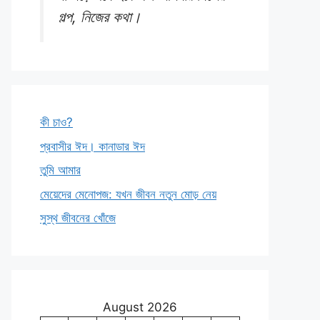
গল্প, নিজের কথা।
কী চাও?
প্রবাসীর ঈদ। কানাডার ঈদ
তুমি আমার
মেয়েদের মেনোপজ: যখন জীবন নতুন মোড় নেয়
সুস্থ জীবনের খোঁজে
August 2026