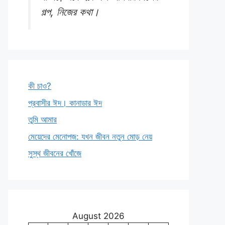
গল্প, নিজের কথা।
কী চাও?
প্রবাসীর ঈদ। কানাডার ঈদ
তুমি আমার
মেয়েদের মেনোপজ: যখন জীবন নতুন মোড় নেয়
সুস্থ জীবনের খোঁজে
August 2026