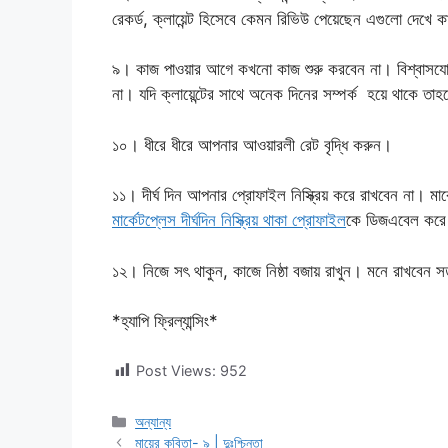
রেকর্ড, ক্লায়েন্ট হিসেবে কেমন রিভিউ পেয়েছেন এগুলো দেখে
৯। কাজ পাওয়ার আগে কখনো কাজ শুরু করবেন না। বিশ্বাসযো
না। যদি ক্লায়েন্টের সাথে অনেক দিনের সম্পর্ক হয়ে থাকে ত
১০। ধীরে ধীরে আপনার আওয়ারলী রেট বৃদ্ধি করুন।
১১। দীর্ঘ দিন আপনার প্রোফাইল নিস্ক্রিয় করে রাখবেন না। মা
মার্কেটপ্লেস দীর্ঘদিন নিস্ক্রিয় থাকা প্রোফাইল
কে ডিজএবেল করে 
১২। নিজে সৎ থাকুন, কাজে নিষ্ঠা বজায় রাখুন। মনে রাখবেন সত
*হ্যাপি ফ্রিল্যান্সিং*
Post Views:
952
Categories
অন্যান্য
মায়ের কবিতা- ৯ | দুঃশ্চিন্তা