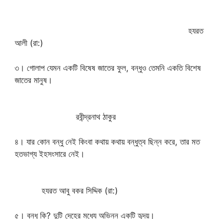
হযরত
আলী (রা:)
৩। গোলাপ যেমন একটি বিষেষ জাতের ফুল, বন্ধুও তেমনি একতি বিশেষ
জাতের মানুষ।
রবীন্দ্রনাথ ঠাকুর
৪। যার কোন বন্ধু নেই কিংবা কথায় কথায় বন্ধুত্ব ছিন্ন করে, তার মত
হতভাগ্য ইহসংসারে নেই।
হযরত আবু বকর সিদ্দিক (রা:)
৫। বন্ধু কি? দুটি দেহের মধ্যে অভিন্ন একটি হৃদয়।