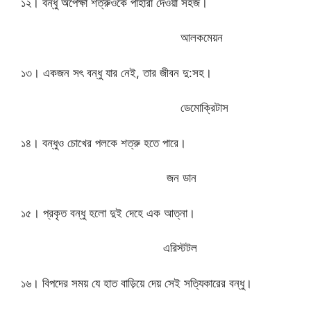
১২। বন্ধু অপেক্ষা শত্রুওকে পাহারা দেওয়া সহজ।
আলকমেয়ন
১৩। একজন সৎ বন্ধু যার নেই, তার জীবন দু:সহ।
ডেমোক্রিটাস
১৪। বন্ধুও চোখের পলকে শত্রু হতে পারে।
জন ডান
১৫। প্রকৃত বন্ধু হলো দুই দেহে এক আত্না।
এরিস্টটল
১৬। বিপদের সময় যে হাত বাড়িয়ে দেয় সেই সত্যিকারের বন্ধু।