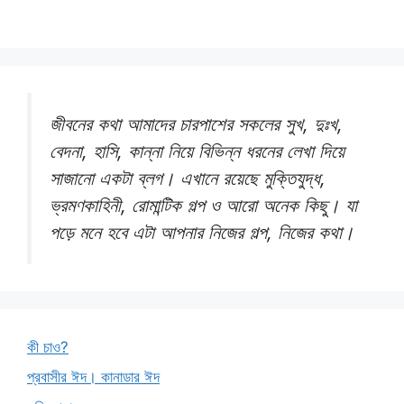
জীবনের কথা আমাদের চারপাশের সকলের সুখ, দুঃখ,
বেদনা, হাসি, কান্না নিয়ে বিভিন্ন ধরনের লেখা দিয়ে
সাজানো একটা ব্লগ। এখানে রয়েছে মুক্তিযুদ্ধ,
ভ্রমণকাহিনী, রোমান্টিক গল্প ও আরো অনেক কিছু। যা
পড়ে মনে হবে এটা আপনার নিজের গল্প, নিজের কথা।
কী চাও?
প্রবাসীর ঈদ। কানাডার ঈদ