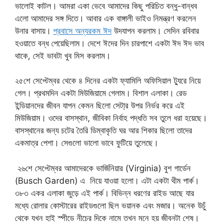
ভালোই কাটল। আমরা একা ভেবে আমাদের কিছু পরিচিত বন্ধু-বান্ধব
এলো আমাদের সঙ্গ দিতে। আবার এক বাঙ্গালী ভাইও নিমন্ত্রণ করলেন
উনার বাসায়।
প্রবাসে অন্যরকম ঈদ
উদযাপন করলাম। সেদিন রবিবার
হওয়াতে বন্ধ পেয়েছিলাম। দেশে ঈদের দিন চারপাশে একটা ঈদ ঈদ ভাব
থাকে, সেই ভাবটা খুব মিস করলাম।
২৫শে সেপ্টেম্বর থেকে ৪ দিনের একটা ফ্যামিলি অফিসিয়াল ট্যুরে নিয়ে
গেল। প্রথমদিন একটা মিউজিয়ামে গেলাম। বিশাল এলাকা। রেড
ইন্ডিয়ানদের জীবন যাপন কেমন ছিলো সেটা্র উপর নির্ভর করে এই
মিউজিয়াম। ওদের বাসস্থান, জীবিকা নির্বাহ পদ্ধতি সব তুলে ধরা হয়েছে।
বাসস্থানের জন্য চটের তৈরি ডিম্বাকৃতি ঘর আর শিকার ছিলো তাদের
একমাত্র পেশা। সেগুলো ভালো ভাবে ফুটিয়ে তুলেছে।
২৬শে সেপ্টেম্বর আমাদেরকে ভার্জিনিয়ার (Virginia) বুশ গার্ডেন
(Busch Garden) এ নিয়ে যাওয়া হলো। এটা একটা থীম পার্ক।
৩৮৩ একর এলাকা জুড়ে এই পার্ক। বিভিন্ন ধরণের রাইড আছে যার
মধ্যে রোলার কোস্টারের রাইডগুলো ছিল ভয়ানক এবং মজার। অনেক উচুঁ
থেকে যখন হাই স্পীডে নীচের দিকে নামে তখন মনে হয় জীবনটা শেষ।