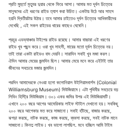
প্রতি মুহুর্তে মৃত্যুর দুয়ার থেকে ফিরে আসা। আমার মত দূর্বল চিত্তের
মানুষদের এই ধরণের রাইড ত্যাগ করা উচিত। একটায় উঠে আর সাহস
হয়নি দ্বিতীয়টায় উঠার। তবে আমার চাইতেও দূর্বল চিত্তের আধিকারীদের
দেখেছি , এই সকল রাইডের ধারের কাছেও ঘেষেনি।
প্রচুর এডভ্যাঞ্চার টাইপের রাইড রয়েছে। আমার বাচ্চারা এই ধরণের
রাইড খুব পছন্দ করে। ওরা খুব সাহসী, মায়ের মতো দূর্বল চিত্তের নয়।
তাই তারা একটা রাইডও বাদ দেয়নি। সারাদিন সবাই খুব মজা করল।
ঐদিন আমার মেয়ের জন্মদিন ছিল। আমার মেয়ে মনে করে এইটাই তার
জীবনের সবচেয়ে মজার জন্মদিন।
পরদিন আমাদেরকে নেওয়া হলো কলোনিয়াল উইলিয়ামবার্গস (Colonial
Williamsburg Museum) মিউজিয়ামে। এটা পৃথিবীর সবচেয়ে বড়
লিভিং হিস্ট্রি মিউজিয়াম। ৩০১ একর জমির উপর এই মিউজিয়ামটি।
এখানে ২০০ বছর আগের আমেরিকার লাইফ স্টাইল দেখানো হয়। সবকিছু
২০০ বছর আগেকার মত করে সাজানো। সবাই হাঁটছে, বাজার করছে,
ঝগড়া করছে, নাটক করছে, কাজ করছে, ব্যবসা করছে, সবই নাটক মানে
সাজানো। কিন্তু লাইভ। খুব ভালো লাগছিল, মনে হচ্ছিল আমি টাইম