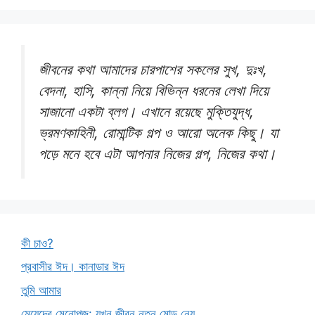
জীবনের কথা আমাদের চারপাশের সকলের সুখ, দুঃখ,
বেদনা, হাসি, কান্না নিয়ে বিভিন্ন ধরনের লেখা দিয়ে
সাজানো একটা ব্লগ। এখানে রয়েছে মুক্তিযুদ্ধ,
ভ্রমণকাহিনী, রোমান্টিক গল্প ও আরো অনেক কিছু। যা
পড়ে মনে হবে এটা আপনার নিজের গল্প, নিজের কথা।
কী চাও?
প্রবাসীর ঈদ। কানাডার ঈদ
তুমি আমার
মেয়েদের মেনোপজ: যখন জীবন নতুন মোড় নেয়