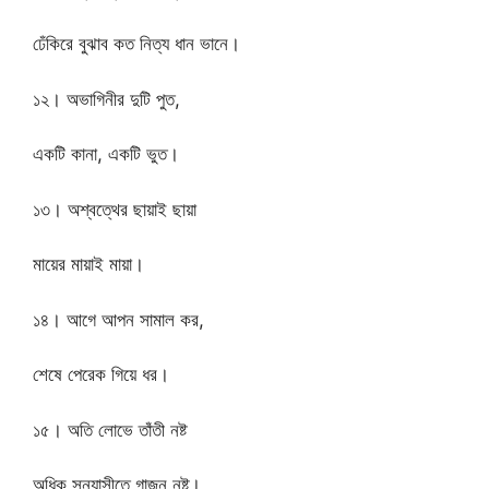
ঢেঁকিরে বুঝাব কত নিত্য ধান ভানে।
১২। অভাগিনীর দুটি পুত,
একটি কানা, একটি ভুত।
১৩। অশ্বত্থের ছায়াই ছায়া
মায়ের মায়াই মায়া।
১৪। আগে আপন সামাল কর,
শেষে পেরেক গিয়ে ধর।
১৫। অতি লোভে তাঁতী নষ্ট
অধিক সন্ন্যাসীতে গাজন নষ্ট।