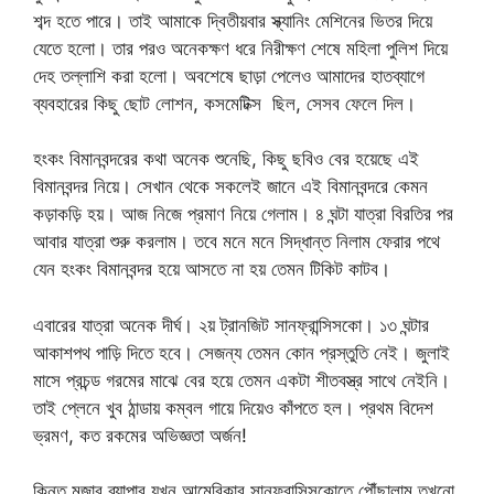
শব্দ হতে পারে। তাই আমাকে দ্বিতীয়বার স্ক্যানিং মেশিনের ভিতর দিয়ে
যেতে হলো। তার পরও অনেকক্ষণ ধরে নিরীক্ষণ শেষে মহিলা পুলিশ দিয়ে
দেহ তল্লাশি করা হলো। অবশেষে ছাড়া পেলেও আমাদের হাতব্যাগে
ব্যবহারের কিছু ছোট লোশন, কসমেটিক্স ছিল, সেসব ফেলে দিল।
হংকং বিমানবন্দরের কথা অনেক শুনেছি, কিছু ছবিও বের হয়েছে এই
বিমানবন্দর নিয়ে। সেখান থেকে সকলেই জানে এই বিমানবন্দরে কেমন
কড়াকড়ি হয়। আজ নিজে প্রমাণ নিয়ে গেলাম। ৪ ঘন্টা যাত্রা বিরতির পর
আবার যাত্রা শুরু করলাম। তবে মনে মনে সিদ্ধান্ত নিলাম ফেরার পথে
যেন হংকং বিমানবন্দর হয়ে আসতে না হয় তেমন টিকিট কাটব।
এবারের যাত্রা অনেক দীর্ঘ। ২য় ট্রানজিট সানফ্রান্সিসকো। ১৩ ঘন্টার
আকাশপথ পাড়ি দিতে হবে। সেজন্য তেমন কোন প্রস্তুতি নেই। জুলাই
মাসে প্রচন্ড গরমের মাঝে বের হয়ে তেমন একটা শীতবস্ত্র সাথে নেইনি।
তাই প্লেনে খুব ঠান্ডায় কম্বল গায়ে দিয়েও কাঁপতে হল। প্রথম বিদেশ
ভ্রমণ, কত রকমের অভিজ্ঞতা অর্জন!
কিন্তু মজার ব্যাপার যখন আমেরিকার সানফ্রান্সিসকোতে পৌঁছালাম তখনো