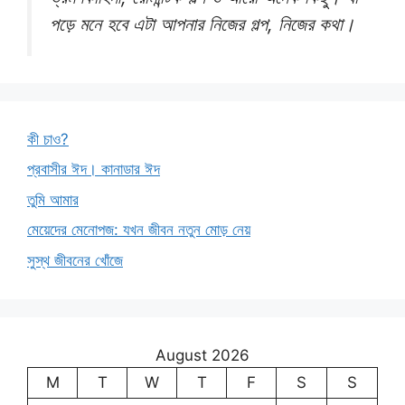
পড়ে মনে হবে এটা আপনার নিজের গল্প, নিজের কথা।
কী চাও?
প্রবাসীর ঈদ। কানাডার ঈদ
তুমি আমার
মেয়েদের মেনোপজ: যখন জীবন নতুন মোড় নেয়
সুস্থ জীবনের খোঁজে
August 2026
M
T
W
T
F
S
S