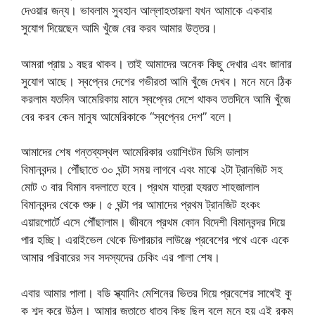
দেওয়ার জন্য। ভাবলাম সুবহান আল্লাহতায়লা যখন আমাকে একবার
সুযোগ দিয়েছেন আমি খুঁজে বের করব আমার উত্তর।
আমরা প্রায় ১ বছর থাকব। তাই আমাদের অনেক কিছু দেখার এবং জানার
সুযোগ আছে। স্বপ্নের দেশের গভীরতা আমি খুঁজে দেখব। মনে মনে ঠিক
করলাম যতদিন আমেরিকায় মানে স্বপ্নের দেশে থাকব ততদিনে আমি খুঁজে
বের করব কেন মানুষ আমেরিকাকে “স্বপ্নের দেশ” বলে।
আমাদের শেষ গন্তব্যস্থল আমেরিকার ওয়াশিংটন ডিসি ডালাস
বিমানবন্দর। পৌঁছাতে ৩০ ঘন্টা সময় লাগবে এবং মাঝে ২টা ট্রানজিট সহ
মোট ৩ বার বিমান বদলাতে হবে। প্রথম যাত্রা হযরত শাহজালাল
বিমানবন্দর থেকে শুরু। ৫ ঘন্টা পর আমাদের প্রথম ট্রানজিট হংকং
এয়ারপোর্টে এসে পৌঁছালাম। জীবনে প্রথম কোন বিদেশী বিমানবন্দর দিয়ে
পার হচ্ছি। এরাইভেল থেকে ডিপারচার লাউঞ্জে প্রবেশের পথে একে একে
আমার পরিবারের সব সদস্যদের চেকিং এর পালা শেষ।
এবার আমার পালা। বডি স্ক্যানিং মেশিনের ভিতর দিয়ে প্রবেশের সাথেই কু
কু শব্দ করে উঠল। আমার জুতাতে ধাতব কিছু ছিল বলে মনে হয় এই রকম