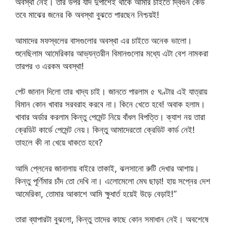
অবস্থা নেই। তার উপর যদি দুপাশেই থাকে আমার চাইতে দ্বিগুন কেউ
তবে মাঝের জনের কি অবস্থা বুঝতে পারছেন নিশ্চয়ই!
আমাদের মফস্বলের বাসগুলোর অবস্থা এর চাইতে অনেক ভালো।
শুনেছিলাম আমেরিকার আভ্যন্তরীন বিমানগুলোর মধ্যে এটা বেশ নামকরা
তারপর ও এরকম অবস্থা!
পেট জানান দিলো তার খাদ্য চাই। জানতে পারলাম ৫ ঘণ্টার এই যাত্রায়
বিমান কোন খাবার সরবরাহ করবে না। কিনে খেতে হবে! অবাক হলাম।
খাবার অর্ডার করলাম কিন্তু পেমেন্ট নিয়ে বাঁধল বিপত্তি। ক্যাশ নয় তারা
ক্রেডিট কার্ডে পেমেন্ট নেয়। কিন্তু আমাদেরতো ক্রেডিট কার্ড নেই!
তাহলে কী না খেয়ে থাকতে হবে?
আমি প্লেনের জানালায় বাইরে তাকাই, ঝলসানো রুটি দেখার আশায়।
কিন্তু পূর্ণিমার চাঁদ তো দেখি না। এলোমেলো মেঘ ছাড়া! হায় সপ্নের দেশ
আমেরিকা, তোমার আকাশে আমি ক্ষুধার্ত হয়েই উড়ে বেড়াই!”
তারা ব্যাপারটা বুঝলো, কিন্তু তাদের কাছে কোন সমাধান নেই। অবশেষে